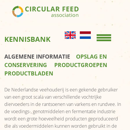
Home
KENNISBANK
KENNISBANK
Opslag en
conservering
ALGEMENE INFORMATIE
OPSLAG EN
Productgroepen
CONSERVERING
PRODUCTGROEPEN
Productbladen
PRODUCTBLADEN
OVER ONS
De Nederlandse veehouderij is een gekende gebruiker
van een groot scala van verschillende vochtrijke
Kernboodschap
diervoeders in de rantsoenen van varkens en rundvee. In
Bestuur
de voedings-, genotmiddelen en fermentatie industrie
wordt een grote hoeveelheid producten geproduceerd
Leden
die als voedermiddelen kunnen worden gebruikt in de