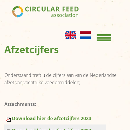
Home
KENNISBANK
Opslag en
Afzetcijfers
conservering
Productgroepen
Productbladen
Onderstaand treft u de cijfers aan van de Nederlandse
afzet van vochtrijke voedermiddelen;
OVER ONS
Kernboodschap
Attachments:
Bestuur
Download hier de afzetcijfers 2024
Leden