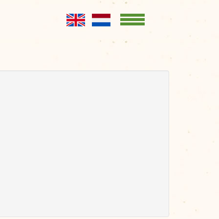
Home
KENNISBANK
Opslag en
conservering
Productgroepen
Productbladen
OVER ONS
Kernboodschap
Bestuur
Leden