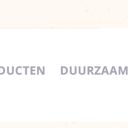
Organisatie
Reikwijdte
Nieuws
Afzetcijfers
Nieuws
Links