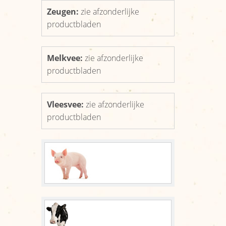
Organisatie
Zeugen:
zie afzonderlijke
Reikwijdte
productbladen
Nieuws
Melkvee:
zie afzonderlijke
Afzetcijfers
productbladen
Nieuws
Vleesvee:
zie afzonderlijke
Links
productbladen