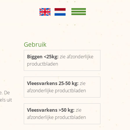
Home
KENNISBANK
Opslag en
Gebruik
conservering
Biggen <25kg:
zie afzonderlijke
Productgroepen
productbladen
Productbladen
Vleesvarkens 25-50 kg:
zie
OVER ONS
afzonderlijke productbladen
e. De
Kernboodschap
ls uit
Bestuur
Vleesvarkens >50 kg:
zie
afzonderlijke productbladen
Leden