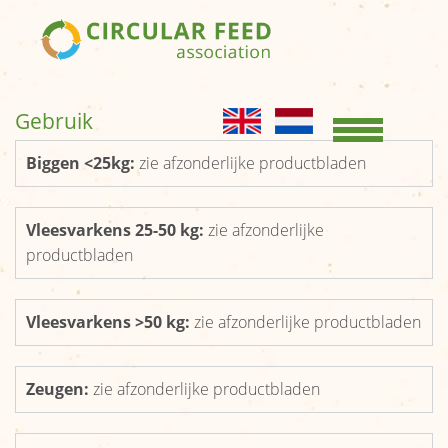
Home
KENNISBANK
Gebruik
Opslag en
Biggen <25kg:
zie afzonderlijke productbladen
conservering
Productgroepen
Vleesvarkens 25-50 kg:
zie afzonderlijke
Productbladen
productbladen
OVER ONS
Vleesvarkens >50 kg:
zie afzonderlijke productbladen
Kernboodschap
Bestuur
Zeugen:
zie afzonderlijke productbladen
Leden