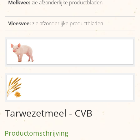
Organisatie
Melkvee:
zie afzonderlijke productbladen
Reikwijdte
Vleesvee:
zie afzonderlijke productbladen
Nieuws
Afzetcijfers
Nieuws
Links
Tarwezetmeel - CVB
Productomschrijving